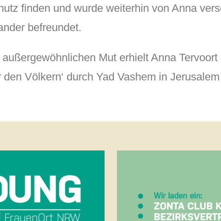
utz finden und wurde weiterhin von Anna vers
ander befreundet.
 außergewöhnlichen Mut erhielt Anna Tervoort
r den Völkern‘ durch Yad Vashem in Jerusalem 