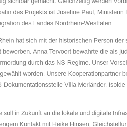
ig sichtbar gemacht. Gleichzeitig werden Vorbi
in des Projekts ist Josefine Paul, Ministerin f
tegration des Landes Nordrhein-Westfalen.
in hat sich mit der historischen Person der s
t beworben. Anna Tervoort bewahrte die als jü
rmordung durch das NS-Regime. Unser Vorschla
gewählt worden. Unsere Kooperationpartner b
S-Dokumentationsstelle Villa Merländer, Isol
oll in Zukunft an die lokale und digitale Infras
 engem Kontakt mit Heike Hinsen, Gleichstellun