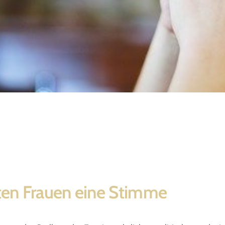
e
ten Frauen eine Stimme
eit